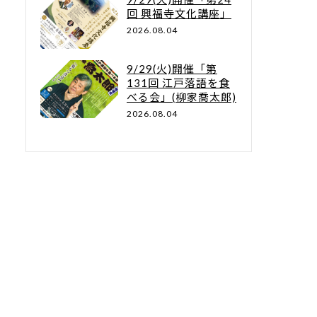
回 興福寺文化講座」
2026.08.04
9/29(火)開催「第
131回 江戸落語を食
べる会」(柳家喬太郎)
2026.08.04