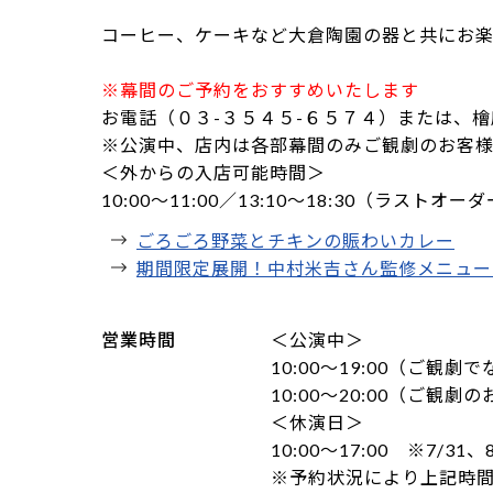
コーヒー、ケーキなど大倉陶園の器と共にお
※幕間のご予約をおすすめいたします
お電話（０３-３５４５-６５７４）または、
※公演中、店内は各部幕間のみご観劇のお客様
＜外からの入店可能時間＞
10:00～11:00／13:10～18:30（ラストオーダ
ごろごろ野菜とチキンの賑わいカレー
期間限定展開！中村米吉さん監修メニュー
営業時間
＜公演中＞
10:00～19:00（ご観
10:00～20:00（ご観劇
＜休演日＞
10:00～17:00 ※7/31
※予約状況により上記時