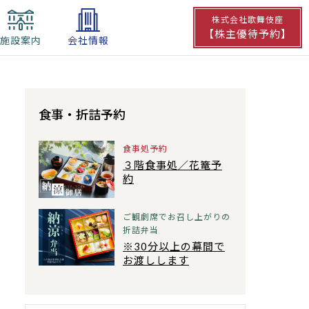
株式会社歌舞伎座
【株主優待予約】
施設案内
会社情報
食事・
折詰予約
食事処予約
３階食事処／花篭予
約
ご観劇席でお召し上がりの
折詰弁当
※30分以上の幕間で
お渡しします