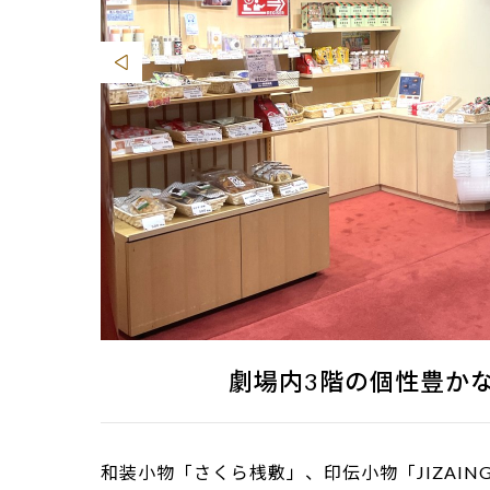
劇場内3階の個性豊か
和装小物「さくら桟敷」、印伝小物「JIZAI