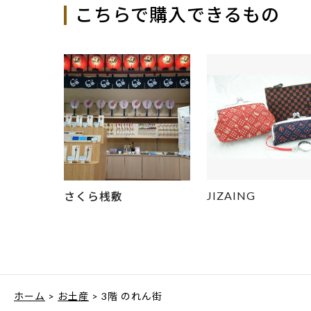
こちらで購入できるもの
JIZAING
さくら桟敷
ホーム
>
お土産
> 3階 のれん街