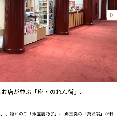
なお店が並ぶ「座・のれん街」。
NG」、姫かのこ「銀座鹿乃子」、 錦玉羹の「菓匠翁」が軒