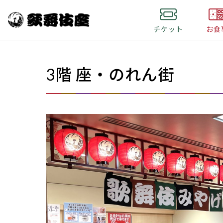
チケット
お食
3階 座・のれん街