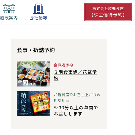
株式会社歌舞伎座
【株主優待予約】
施設案内
会社情報
食事・
折詰予約
食事処予約
３階食事処／花篭予
約
ご観劇席でお召し上がりの
折詰弁当
※30分以上の幕間で
お渡しします