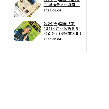
回 興福寺文化講座」
2026.08.04
9/29(火)開催「第
131回 江戸落語を食
べる会」(柳家喬太郎)
2026.08.04