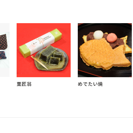
菓匠翁
めでたい焼