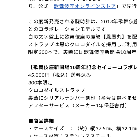
り、公式「
歌舞伎座オンラインストア
」で先行
この度新発売される腕時計は、2013年歌舞伎
とのコラボレーションモデルです。
白の文字盤上に歌舞伎座の座紋【鳳凰丸】を
ストラップは黒のクロコダイルを採用しご利
限定300本で、裏蓋には歌舞伎座新開場10周
【歌舞伎座新開場10周年記念セイコーコラボ
45,000円（税込）送料込み
300本限定
クロコダイルストラップ
裏蓋にシリアルナンバー刻印（番号は選べま
アフターサービス（メーカー1年保証書付）
■商品詳細
・ケースサイズ ：（約）縦37.5㎜、横32.1㎜
・ケース材質：ステンレススチール