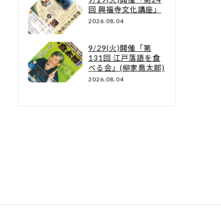
回 興福寺文化講座」
2026.08.04
9/29(火)開催「第
131回 江戸落語を食
べる会」(柳家喬太郎)
2026.08.04