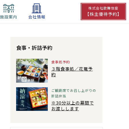
株式会社歌舞伎座
【株主優待予約】
施設案内
会社情報
食事・
折詰予約
食事処予約
３階食事処／花篭予
約
ご観劇席でお召し上がりの
折詰弁当
※30分以上の幕間で
お渡しします